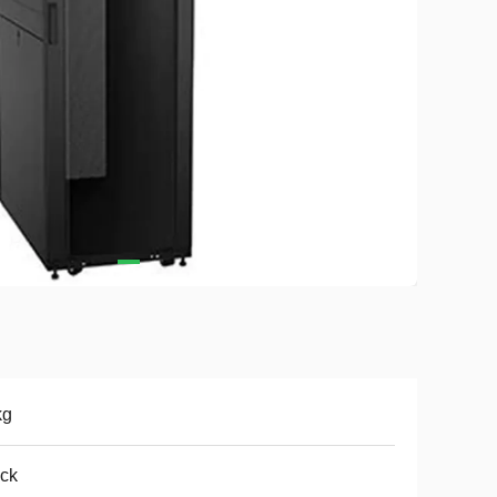
kg
ck