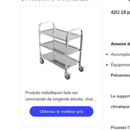
42U 19 p
Armoire 
Accompliss
Équipemen
Présentez
Produits métalliques faits sur
Le support
commande de longévité élevée, chariot
médical à hôpital d'acier inoxydable
climatique
Obtenez le meilleur prix
Poussez l'