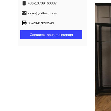
+86-13739460387
sales@cdtyxd.com
86-28-87893549
Contactez-nous maintenant