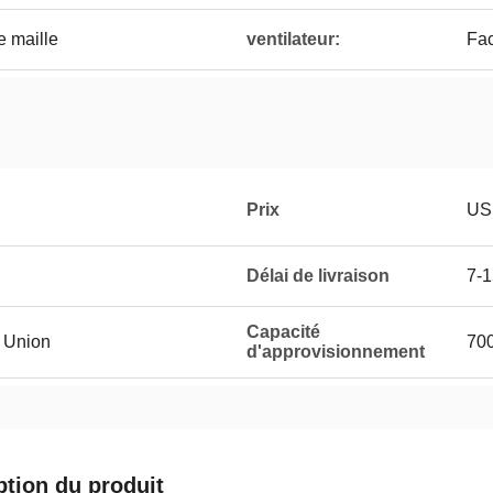
e maille
ventilateur:
Fac
Prix
US
Délai de livraison
7-1
Capacité
n Union
700
d'approvisionnement
ption du produit