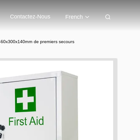
Contactez-Nous
French
le 460x300x140mm de premiers secours