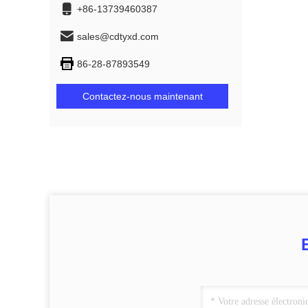
+86-13739460387
sales@cdtyxd.com
86-28-87893549
Contactez-nous maintenant