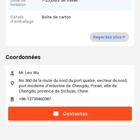
Délai de
7-25 jours de travail
livraison
Détails
Boîte de carton
d'emballage
Regardez plus
Coordonnées
Mr. Leo Wu
No.360 de la route du nord du port quatre, secteur du nord,
port moderne d'industrie de Chengdu, Pixian, ville de
Chengdu, province de Sichuan, Chine.
+86-13739460387
Contactez