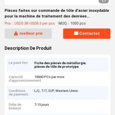
1
/
1
Pièces faites sur commande de tôle d'acier inoxydable
pour la machine de traitement des denrées
alimentaires des produits alimentaires
Prix：USD0.38-USD8.3 per pcs
MOQ：1000 pcs
meilleur prix
Contactez
Description De Produit
Le point fort
,
Fiche des pièces de métallurgie
pièces de tôle de prototype
Capacité
10000 PCs par mois
d'approvisionnement
Conditions
L/C, T/T, D/P, Western Union
de paiement
Délai de
7-15 jours
livraison