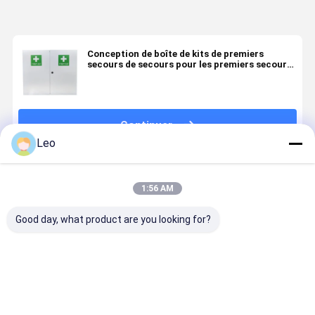
Conception de boîte de kits de premiers
secours de secours pour les premiers secours
satisfaits médicaux Kit Cabinet
Continuer
Leo
Produits Recommandés
1:56 AM
Good day, what product are you looking for?
Clé de
Boîte en acier
Premiers
Premiers
stockage de
vide de
secours vides
secours vi
premiers
serrure de
en acier
Kit Box
secours
médecine
blancs Kit
Medical Wa