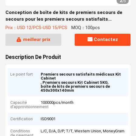
2
/
5
Conception de boîte de kits de premiers secours de
secours pour les premiers secours satisfaits
médicaux Kit Cabinet
Prix：USD 12/PCS-USD 15/PCS
MOQ：100pcs
meilleur prix
Contactez
Description De Produit
Le point fort
Premiers secours satisfaits médicaux Kit
Cabinet
,
,
Premiers secours Kit Cabinet 5KG
boîte de kits de premiers secours de
450x300x140mm
Capacité
100000pcs/month
d'approvisionnement
Certification
ISD9001
Conditions
L/C, D/A, D/P, T/T, Western Union, MoneyGram
de paiement