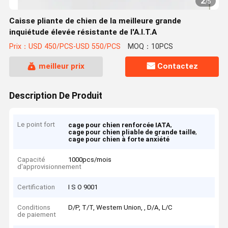
2
/
5
Caisse pliante de chien de la meilleure grande
inquiétude élevée résistante de l'A.I.T.A
Prix：USD 450/PCS-USD 550/PCS
MOQ：10PCS
meilleur prix
Contactez
Description De Produit
Le point fort
,
cage pour chien renforcée IATA
,
cage pour chien pliable de grande taille
cage pour chien à forte anxiété
Capacité
1000pcs/mois
d'approvisionnement
Certification
I S O 9001
Conditions
D/P, T/T, Western Union, , D/A, L/C
de paiement