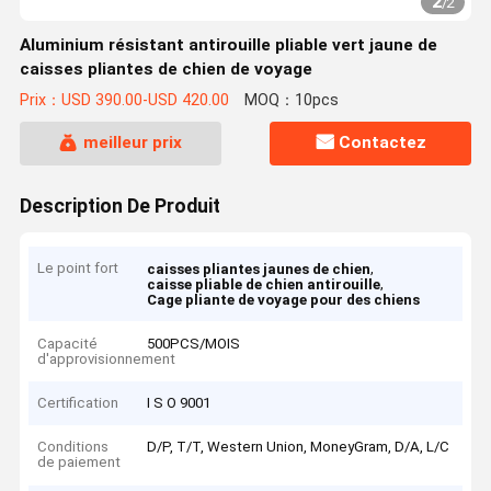
2
/
2
Aluminium résistant antirouille pliable vert jaune de
caisses pliantes de chien de voyage
Prix：USD 390.00-USD 420.00
MOQ：10pcs
meilleur prix
Contactez
Description De Produit
Le point fort
,
caisses pliantes jaunes de chien
,
caisse pliable de chien antirouille
Cage pliante de voyage pour des chiens
Capacité
500PCS/MOIS
d'approvisionnement
Certification
I S O 9001
Conditions
D/P, T/T, Western Union, MoneyGram, D/A, L/C
de paiement