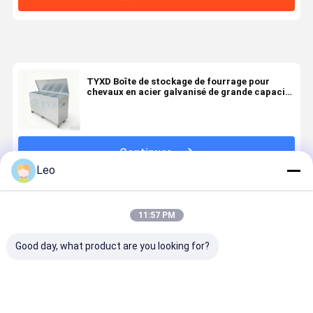
TYXD Boîte de stockage de fourrage pour
chevaux en acier galvanisé de grande capacité
verrouillable
Continuer
Leo
Produits Recommandés
11:57 PM
Good day, what product are you looking for?
Boîte de
Acier
Baquet
Baquet
rangement en
inoxydable de
complètement
personnali