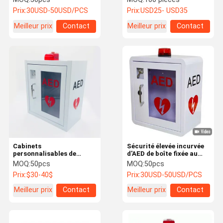
lumière de stroboscope
défibrillateur d'AED
Prix:
30USD-50USD/PCS
Prix:
USD25- USD35
disponible
Meilleur prix
Contact
Meilleur prix
Contact
Cabinets
Sécurité élevée incurvée
personnalisables de
d'AED de boîte fixée au
défibrillateur d'AED, boîte
mur faisante le coin de
MOQ:
50pcs
MOQ:
50pcs
alarmée 400x360x200mm
défibrillateur pour
Prix:
$30-40$
Prix:
30USD-50USD/PCS
de mur d'AED
d'intérieur
Meilleur prix
Contact
Meilleur prix
Contact