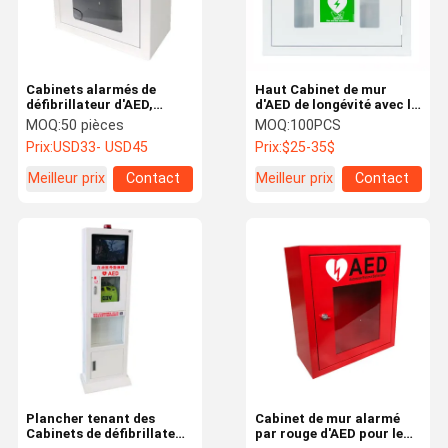
Cabinets alarmés de
Haut Cabinet de mur
défibrillateur d'AED,
d'AED de longévité avec le
Cabinets externes fixés
système d'alarme
MOQ:
50 pièces
MOQ:
100PCS
au mur de défibrillateur
380x380x200mm
Prix:
USD33- USD45
Prix:
$25-35$
Meilleur prix
Contact
Meilleur prix
Contact
Maison
Produits
Au Sujet De
Visite
Nous
D'usine
Plancher tenant des
Cabinet de mur alarmé
Cabinets de défibrillateur
par rouge d'AED pour le