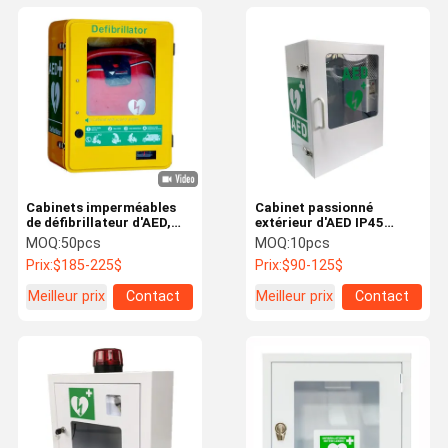
Cabinets imperméables
Cabinet passionné
de défibrillateur d'AED,
extérieur d'AED IP45
Cabinet passionné
imperméable avec le
MOQ:
50pcs
MOQ:
10pcs
extérieur de défibrillateur
système d'alarme de 9V
Prix:
$185-225$
Prix:
$90-125$
120db
Meilleur prix
Contact
Meilleur prix
Contact