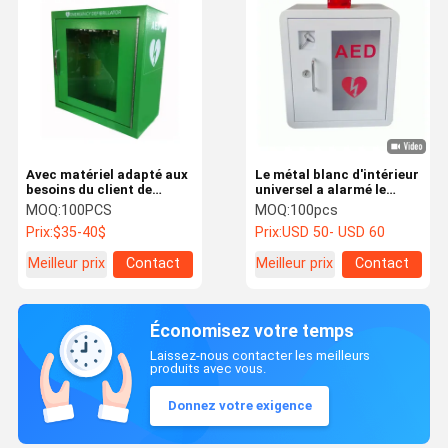
Avec matériel adapté aux
Le métal blanc d'intérieur
besoins du client de
universel a alarmé le
Cabinets de défibrillateur
Cabinet de mur de
MOQ:
100PCS
MOQ:
100pcs
d'AED en métal/sans
défibrillateur d'AED
Prix:
$35-40$
Prix:
USD 50- USD 60
alarme
Meilleur prix
Contact
Meilleur prix
Contact
Économisez votre temps
Laissez-nous contacter les meilleurs
produits avec vous.
Donnez votre exigence