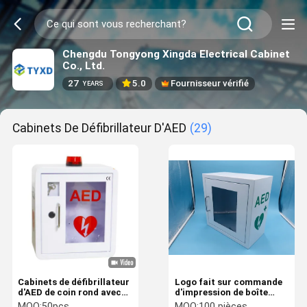
Chengdu Tongyong Xingda Electrical Cabinet
Co., Ltd.
27
5.0
Fournisseur vérifié
YEARS
Cabinets De Défibrillateur D'AED
(29)
Cabinets de défibrillateur
Logo fait sur commande
d'AED de coin rond avec
d'impression de boîte
l'approbation de la CE de
fixée au mur de
MOQ:
50pcs
MOQ:
100 pièces