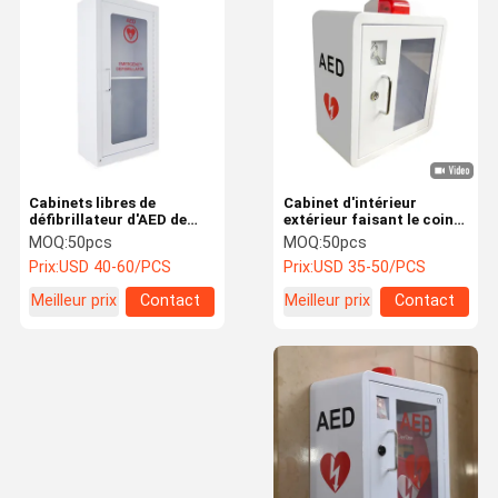
Cabinets faits sur commande en métal
Cabinets libres de
Cabinet d'intérieur
défibrillateur d'AED de
extérieur faisant le coin
position, Cabinet
incurvé de défibrillateur
MOQ:
50pcs
MOQ:
50pcs
d'intérieur d'AED de
avec la clé de secours
Prix:
USD 40-60/PCS
Prix:
USD 35-50/PCS
premiers secours
Meilleur prix
Contact
Meilleur prix
Contact