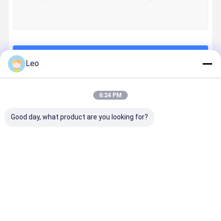
Continuer
Leo
6:24 PM
Nos Catégories
Good day, what product are you looking for?
Cabinets de
Boîte de chien
Caisse pliante
Cage
défibrillateur
en aluminium
de chien
résistante
d'AED
chien