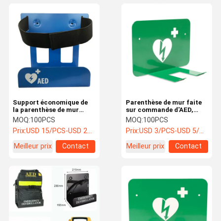
Support économique de
Parenthèse de mur faite
la parenthèse de mur
sur commande d'AED,
d'AED en métal/AED pour
parenthèse vigoureuse de
MOQ:
100PCS
MOQ:
100PCS
le défibrillateur de SP1 de
bâti de mur d'AED
Prix:
USD 15/PCS-USD 20/PCS
Prix:
USD 3/PCS-USD 5/PCS
Je-protection
d'universel
Meilleur prix
Contact
Meilleur prix
Contact