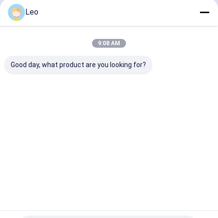
Continuer
Leo
9:08 AM
Nos Catégories
Good day, what product are you looking for?
Armoire DAE
armoire de
cage de chien
Coffre de
premiers
selle
secours
Aperçu
Au sujet de
Contactez-
Desktop
nous
nous
Site
Plan du site
Politique de confidentialité