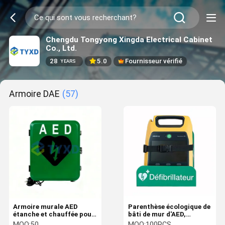
Chengdu Tongyong Xingda Electrical Cabinet
Co., Ltd.
28
5.0
Fournisseur vérifié
YEARS
Armoire DAE
(57)
Armoire murale AED
Parenthèse écologique de
étanche et chauffée pour
bâti de mur d'AED,
l&#39;extérieur, nouveau
support matériel d'AED en
MOQ:
50
MOQ:
100PCS