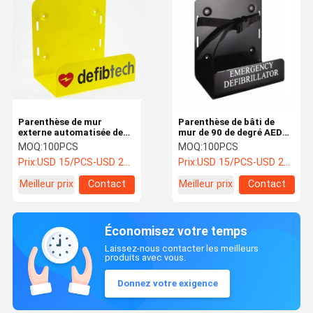
Parenthèse de mur
Parenthèse de bâti de
externe automatisée de
mur de 90 de degré AED
défibrillateur avec la
en métal
MOQ:
100PCS
MOQ:
100PCS
courroie réglable de
personnalisation
Prix:
USD 15/PCS-USD 20/PCS
Prix:
USD 15/PCS-USD 20/PCS
fixation
noire/vert disponible
Meilleur prix
Contact
Meilleur prix
Contact
Économisez votre temps
Laissez-nous contacter les meilleurs
produits avec vous.
Donnez votre exigence