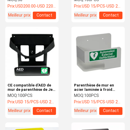
DESIGN 2026, avec
métal
Prix:
USD200.00-USD 220.00
Prix:
USD 15/PCS-USD 20/PCS
alarme sonore
Meilleur prix
Contact
Meilleur prix
Contact
CE compatible d'AED de
Parenthèse de mur en
mur de parenthèse de Je-
acier laminée à froid
protection de
d'AED, parenthèse de mur
MOQ:
100PCS
MOQ:
100PCS
défibrillateur durable de
de défibrillateur d'AED de
Prix:
USD 15/PCS-USD 20/PCS
Prix:
USD 15/PCS-USD 20/PCS
SP1 diplômée
premiers secours de
sécurité
Meilleur prix
Contact
Meilleur prix
Contact