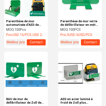
Parenthèse de mur
Parenthèse de mur verte
automatisée d'AED de
de défibrillateur en métal
défibrillateur avec la
190x125x95mm avec 2
MOQ:
100Pcs
MOQ:
100PCS
courroie de réparation
trous d'installation
Prix:
USD 15/PCS-USD 20/PCS
Prix:
3USD-5USD/PCS
réglable
Meilleur prix
Contact
Meilleur prix
Contact
Maison
Produits
Au Sujet De
Visite
Nous
D'usine
Bâti de mur de
AED en acier laminé à
défibrillateur de Zoll de
froid de Zoll plus