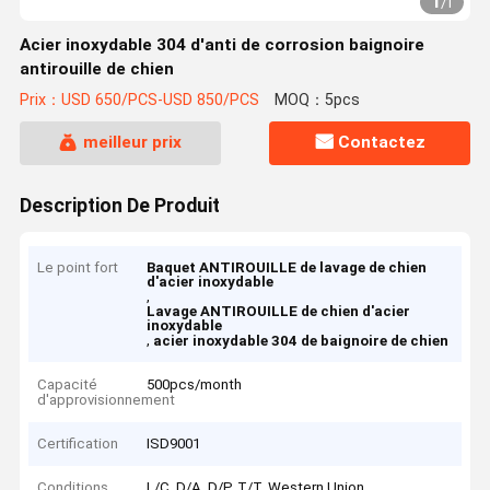
1
/
1
Acier inoxydable 304 d'anti de corrosion baignoire
antirouille de chien
Prix：USD 650/PCS-USD 850/PCS
MOQ：5pcs
meilleur prix
Contactez
Description De Produit
Le point fort
Baquet ANTIROUILLE de lavage de chien
d'acier inoxydable
,
Lavage ANTIROUILLE de chien d'acier
inoxydable
,
acier inoxydable 304 de baignoire de chien
Capacité
500pcs/month
d'approvisionnement
Certification
ISD9001
Conditions
L/C, D/A, D/P, T/T, Western Union,