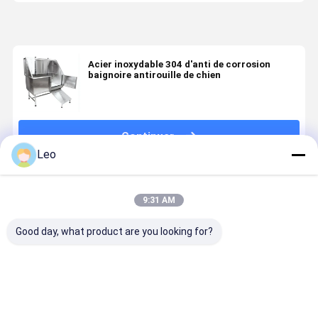
Acier inoxydable 304 d'anti de corrosion
baignoire antirouille de chien
Continuer
Leo
Produits Recommandés
9:31 AM
Good day, what product are you looking for?
Boîte de
TYXD Boîte de
Acier
Baquet
rangement en
stockage de
inoxydable de
complètem
métal TYXD
fourrage pour
chien de
soudé de