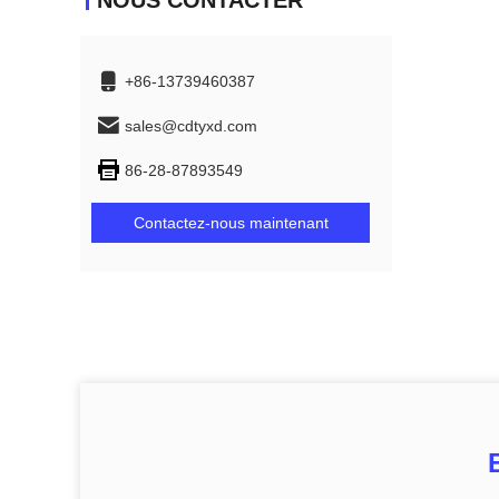
NOUS CONTACTER
+86-13739460387
sales@cdtyxd.com
86-28-87893549
Contactez-nous maintenant