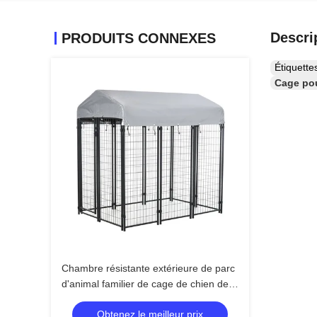
Descri
PRODUITS CONNEXES
Étiquett
Cage pou
Chambre résistante extérieure de parc
d'animal familier de cage de chien de
4ftx6ftx6ft
Obtenez le meilleur prix